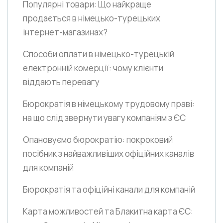
Популярні товари: Що найкраще
продається в німецько-турецьких
інтернет-магазинах?
Способи оплати в німецько-турецькій
електронній комерції: чому клієнти
віддають перевагу
Бюрократія в німецькому трудовому праві:
на що слід звернути увагу компаніям з ЄС
Опановуємо бюрократію: покроковий
посібник з найважливіших офіційних каналів
для компаній
Бюрократія та офіційні канали для компаній
Карта можливостей та Блакитна карта ЄС: