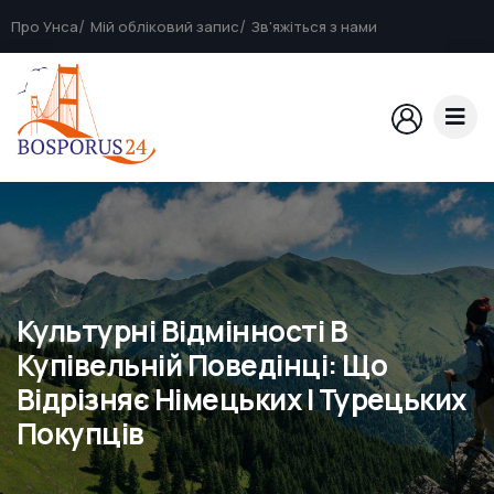
Про Унса
Мій обліковий запис
Зв'яжіться з нами
Культурні Відмінності В
Купівельній Поведінці: Що
Відрізняє Німецьких І Турецьких
Покупців