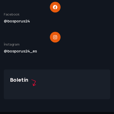
Facebook
@bosporus24
İnstagram
@bosporus24_es
Boletín