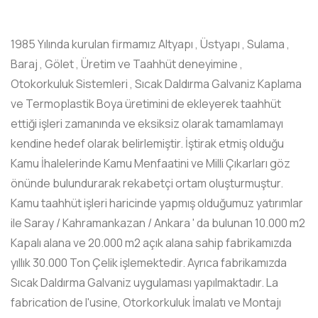
1985 Yılında kurulan firmamız Altyapı , Üstyapı , Sulama ,
Baraj , Gölet , Üretim ve Taahhüt deneyimine ,
Otokorkuluk Sistemleri , Sıcak Daldırma Galvaniz Kaplama
ve Termoplastik Boya üretimini de ekleyerek taahhüt
ettiği işleri zamanında ve eksiksiz olarak tamamlamayı
kendine hedef olarak belirlemiştir. İştirak etmiş olduğu
Kamu İhalelerinde Kamu Menfaatini ve Milli Çıkarları göz
önünde bulundurarak rekabetçi ortam oluşturmuştur.
Kamu taahhüt işleri haricinde yapmış olduğumuz yatırımlar
ile Saray / Kahramankazan / Ankara ' da bulunan 10.000 m2
Kapalı alana ve 20.000 m2 açık alana sahip fabrikamızda
yıllık 30.000 Ton Çelik işlemektedir. Ayrıca fabrikamızda
Sıcak Daldırma Galvaniz uygulaması yapılmaktadır. La
fabrication de l'usine, Otorkorkuluk İmalatı ve Montajı