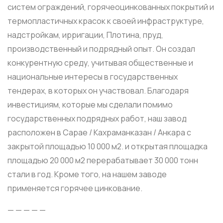
систем ограждений, горячеоцинкованных покрытий и
термопластичных красок к своей инфраструктуре,
надстройкам, ирригации, Плотина, пруд,
производственный и подрядный опыт. Он создал
конкурентную среду, учитывая общественные и
национальные интересы в государственных
тендерах, в которых он участвовал. Благодаря
инвестициям, которые мы сделали помимо
государственных подрядных работ, наш завод
расположен в Сарае / Кахраманказан / Анкара с
закрытой площадью 10 000 м2. и открытая площадка
площадью 20 000 м2 перерабатывает 30 000 тонн
стали в год. Кроме того, на нашем заводе
применяется горячее цинкование.
— — — — —