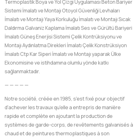
Termoplastik Boya ve Yol Çizgi Uygulaması Beton Bariyer
Sistemi İmalatı ve Montajı Otoyol Güvenliği Levhaları
İmalatı ve Montajı Yaya Korkuluğu İmalatı ve Montajı Sıcak
Daldırma Galvaniz Kaplama İmalatı Ses ve Gürültü Bariyeri
İmalatı Güneş Enerjisi Sistemi Çelik Kontrüksiyonu ve
Montajı Aydınlatma Direkleri İmalatı Çelik Konstrüksiyon
İmalatı Ctp Kar Siperi İmalatı ve Montajı yaparak Ülke
Ekonomisine ve istihdamına olumlu yönde katkı
sağlanmaktadır.
— — — — —
Notre société, créée en 1985, s'est fixé pour objectif
d'achever les travaux qu'elle a entrepris de manière
rapide et complète en ajoutant la production de
systèmes de garde-corps, de revêtements galvanisés à
chaud et de peintures thermoplastiques à son