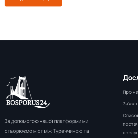
Дос
Про н
Зв'яжі
Списо
За допомогою нашої платформи ми
постач
створюємо міст між Туреччиною та
послу