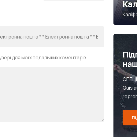
Кал
Каліф
Під
аузері для моїх подальших коментарів.
наш
СПЕЦІ
Quis a
repre
Пі