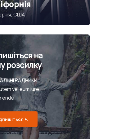
іфорнія
орнія, США
пишіться на
у розсилку
АЛЬНІ РАДНИКИ
utem vel eum iure
h ende
дпишіться +.