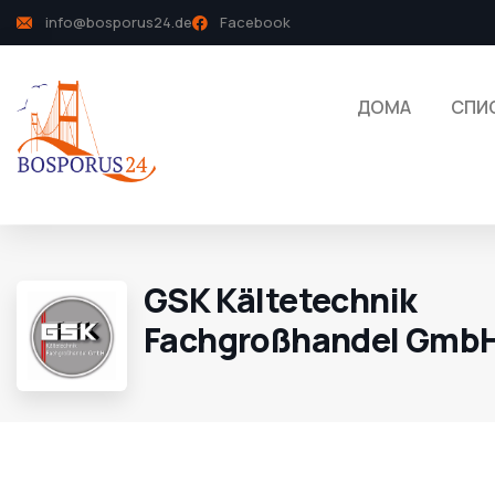
info@bosporus24.de
Facebook
ДОМА
СПИ
GSK Kältetechnik
Fachgroßhandel Gmb