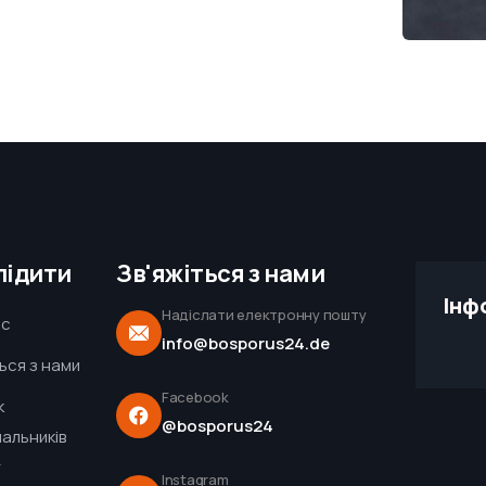
лідити
Зв'яжіться з нами
Інф
Надіслати електронну пошту
ас
info@bosporus24.de
ться з нами
Facebook
к
@bosporus24
альників
г
Instagram