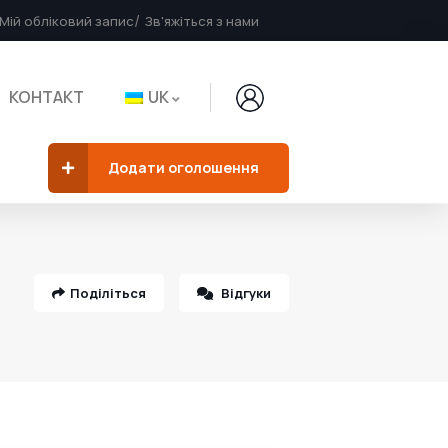
Мій обліковий запис
Зв'яжіться з нами
КОНТАКТ
UK
Додати оголошення
Поділіться
Відгуки