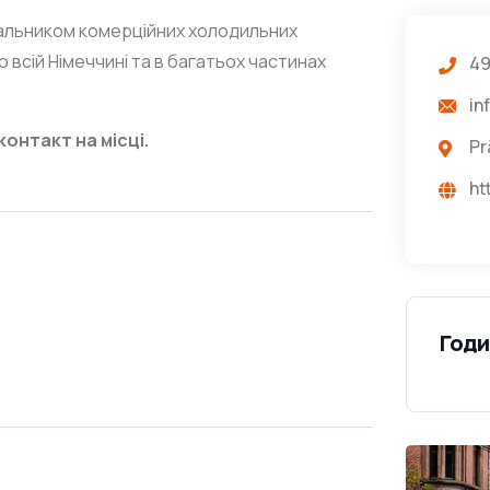
ачальником комерційних холодильних
 всій Німеччині та в багатьох частинах
49
in
контакт на місці.
Pr
ht
Годи