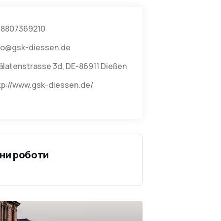
8807369210
fo@gsk-diessen.de
älatenstrasse 3d, DE-86911 Dießen
tp://www.gsk-diessen.de/
ни роботи