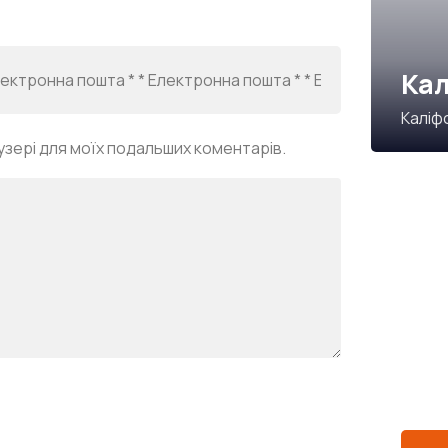
Кал
Каліф
аузері для моїх подальших коментарів.
Під
наш
СПЕЦІ
Quis a
repre