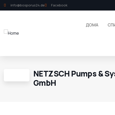
info@bosporus24.de
Facebook
ДОМА
СП
NETZSCH Pumps & Sy
GmbH