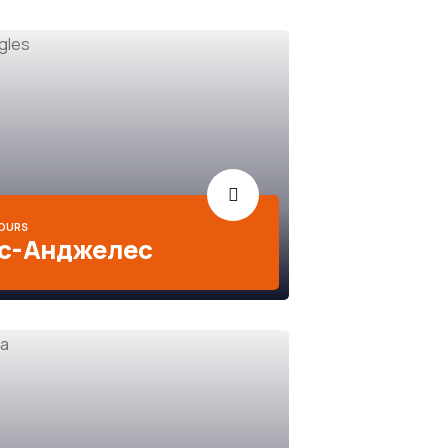
TOURS
с-Анджелес