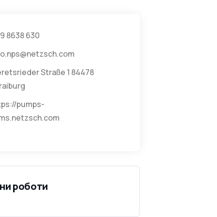
9 8638 630
fo.nps@netzsch.com
retsrieder Straße 1 84478
raiburg
tps://pumps-
ms.netzsch.com
ни роботи