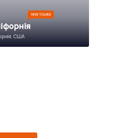
1939 TOURS
іфорнія
орнія, США
пишіться на
у розсилку
АЛЬНІ РАДНИКИ
utem vel eum iure
h ende