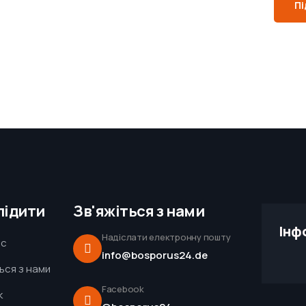
Пі
лідити
Зв'яжіться з нами
Інф
Надіслати електронну пошту
ас
info@bosporus24.de
ться з нами
Facebook
к