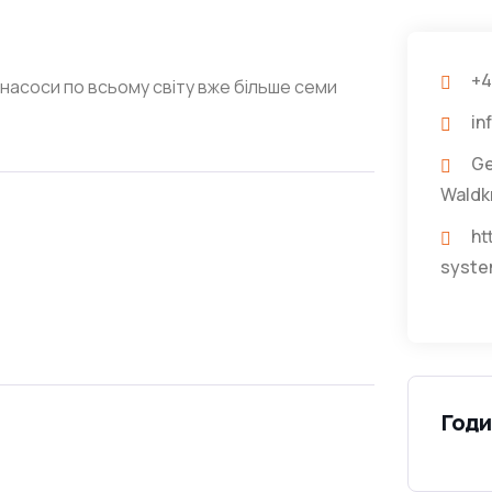
+4
насоси по всьому світу вже більше семи
in
Ge
Waldk
ht
syste
Годи