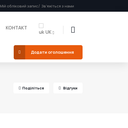
Мій обліковий запис
Зв'яжіться з нами
КОНТАКТ
UK
Додати оголошення
Поділіться
Відгуки