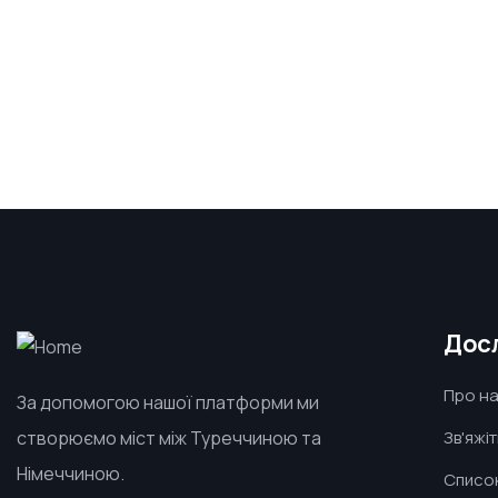
Дос
Про н
За допомогою нашої платформи ми
створюємо міст між Туреччиною та
Зв'яжі
Німеччиною.
Списо