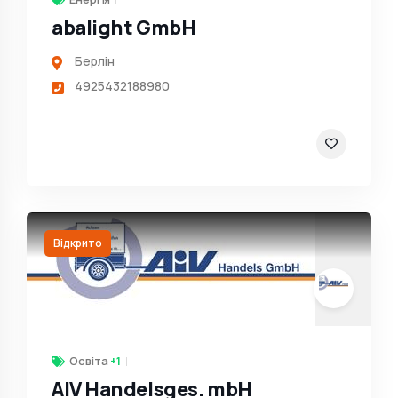
abalight GmbH
Берлін
4925432188980
Відкрито
Освіта
+1
AIV Handelsges. mbH