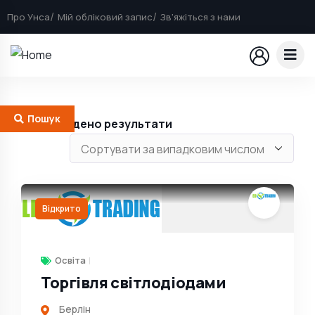
Про Унса
Мій обліковий запис
Зв'яжіться з нами
Пошук
228
Знайдено результати
Відкрито
Освіта
Торгівля світлодіодами
Берлін