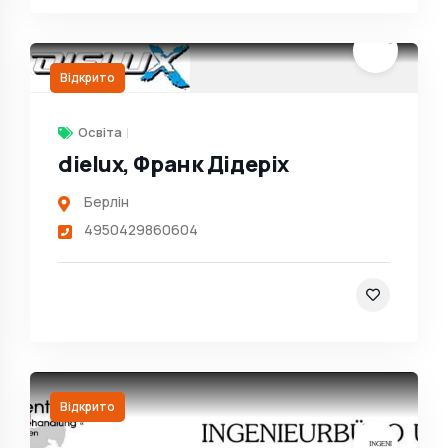
Відкрито
аринами
Освіта
dielux, Франк Дідеріх
Берлін
4950429860604
Відкрито