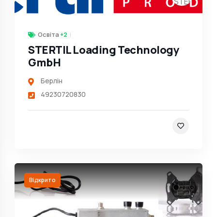
Освіта
+2
STERTIL Loading Technology
GmbH
Берлін
49230720830
Відкрито