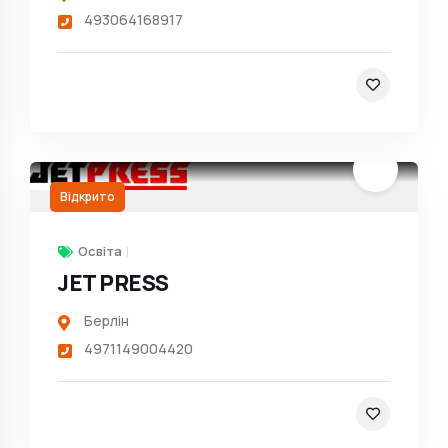
493064168917
Відкрито
Освіта
JET PRESS
Берлін
4971149004420