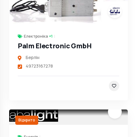
Електроніка
+1
Palm Electronic GmbH
Берлін
49723167278
Відкрито
Енергія