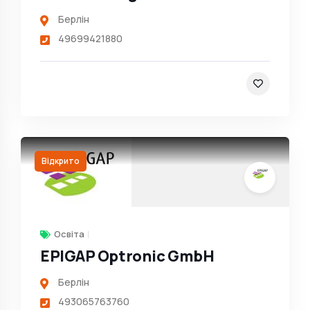
Берлін
49699421880
Відкрито
Освіта
EPIGAP Optronic GmbH
Берлін
493065763760