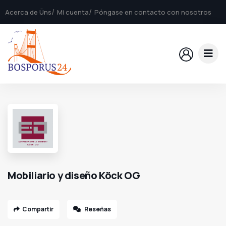
Acerca de Üns
Mi cuenta
Póngase en contacto con nosotros
Mobiliario y diseño Köck OG
Compartir
Reseñas