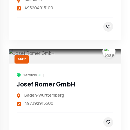
495204915100
Abrir
Servicio
+1
Josef Romer GmbH
Baden-Württemberg
497392915500