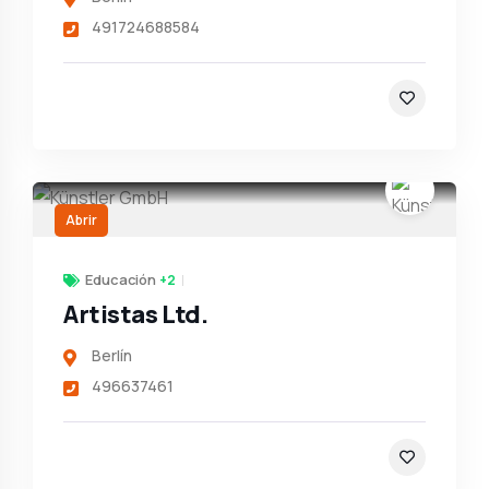
491724688584
Abrir
Educación
+2
Artistas Ltd.
Berlín
496637461