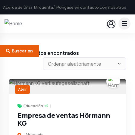
Acerca de Üns
Mi cuenta
Póngase en contacto con nosotros
Buscar en
490
Resultados encontrados
Abrir
Educación
+2
Empresa de ventas Hörmann
KG
Alemania