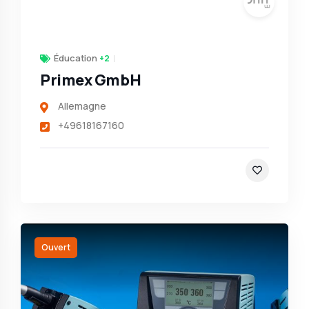
Éducation
+2
Primex GmbH
Allemagne
+49618167160
t
Ouvert