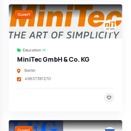
Ouvert
Éducation
+1
MiniTec GmbH & Co. KG
Berlin
49637381270
Ouvert