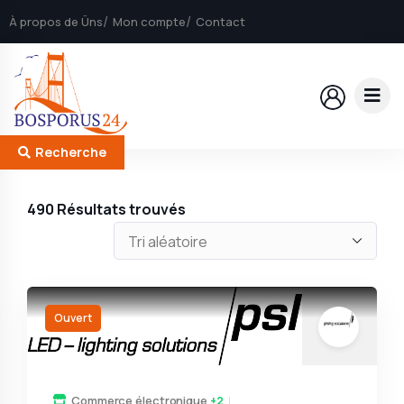
À propos de Üns
Mon compte
Contact
Recherche
490
Résultats trouvés
Ouvert
Commerce électronique
+2