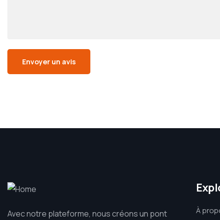
Expl
À prop
Avec notre plateforme, nous créons un pont