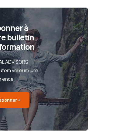
bonner à
e bulletin
nformation
AL ADVISORS
utem vel eum iure
h ende
abonner +