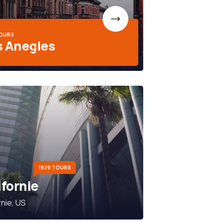
TOURS
s Anegles
1939 TOURS
ifornie
rnie, US