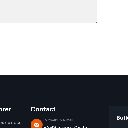
orer
Contact
Bull
Envoyer un e-mail
os de nous
info@bosporus24.de