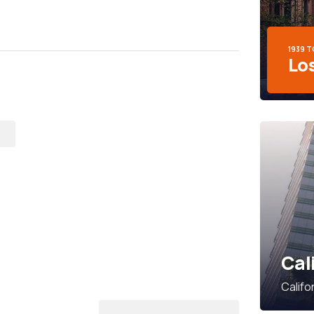
1939 
Lo
T
Cal
Califo