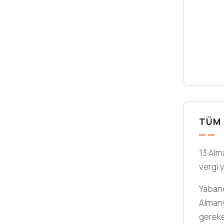
TÜM 
13 Alm
vergi 
Yabancı
Almany
gerek