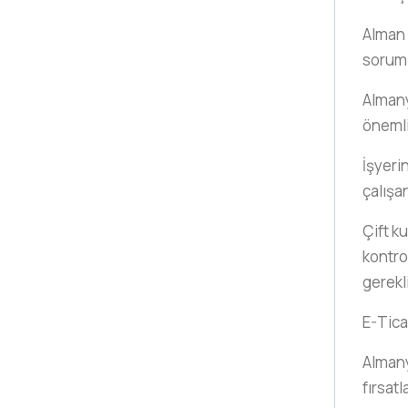
Alman 
sorum
Almany
önemli
İşyeri
çalışa
Çift ku
kontro
gerekl
E-Tica
Almany
fırsatl