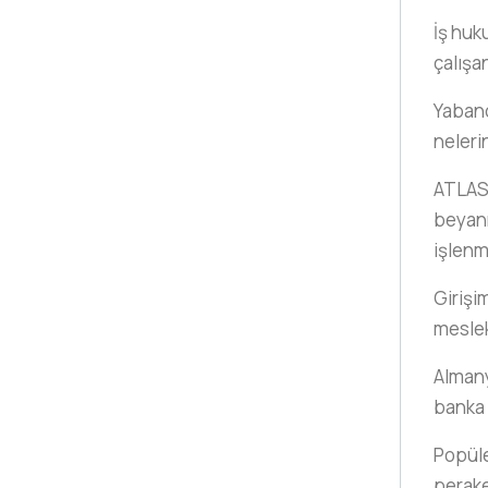
İş huk
çalışa
Yabancı
neleri
ATLAS
beyann
işlenm
Girişi
meslek 
Almanya
banka 
Popüle
perake