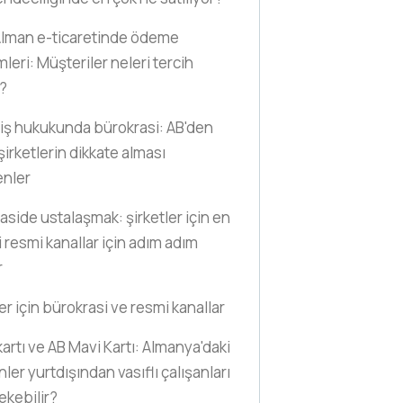
lman e-ticaretinde ödeme
leri: Müşteriler neleri tercih
?
iş hukukunda bürokrasi: AB'den
şirketlerin dikkate alması
enler
aside ustalaşmak: şirketler için en
 resmi kanallar için adım adım
r
er için bürokrasi ve resmi kanallar
kartı ve AB Mavi Kartı: Almanya'daki
ler yurtdışından vasıflı çalışanları
ekebilir?