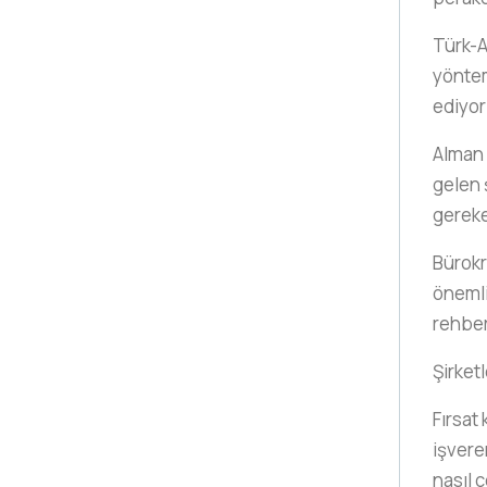
Türk-A
yöntem
ediyor
Alman 
gelen 
gerek
Bürokr
önemli
rehbe
Şirketl
Fırsat 
işveren
nasıl ç