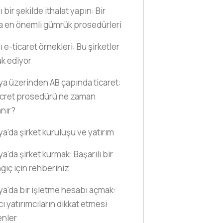
ı bir şekilde ithalat yapın: Bir
a en önemli gümrük prosedürleri
ı e-ticaret örnekleri: Bu şirketler
k ediyor
a üzerinden AB çapında ticaret:
ücret prosedürü ne zaman
nır?
a'da şirket kuruluşu ve yatırım
a'da şirket kurmak: Başarılı bir
gıç için rehberiniz
a'da bir işletme hesabı açmak:
ı yatırımcıların dikkat etmesi
enler