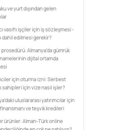
uku ve yurt dışından gelen
nlar
 vasıflı işçiler için iş sözleşmesi -
n dahil edilmesi gerekir?
 prosedürü: Almanya'da gümrük
amelerinin dijital ortamda
esi
mciler için oturma izni: Serbest
sahipleri için vize nasıl işler?
'daki uluslararası yatırımcılar için
finansmanı ve teşvik kredileri
r ürünler: Alman-Türk online
ndeciliğinde en çok ne satılıyor?