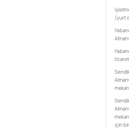
İşletm
(yurt d
Yabancı
Almany
Yabanc
ticaret
Sendika
Almany
mekani
Sendika
Almany
mekani
için bi