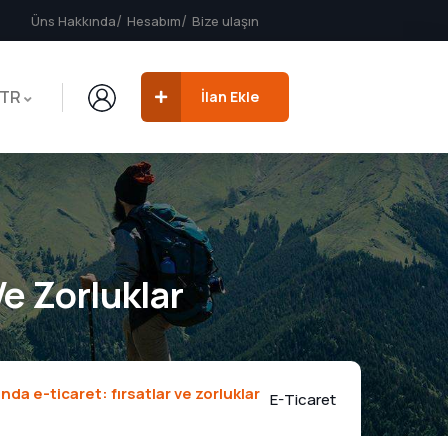
Üns Hakkında
Hesabım
Bize ulaşın
TR
İlan Ekle
Ve Zorluklar
da e-ticaret: fırsatlar ve zorluklar
E-Ticaret