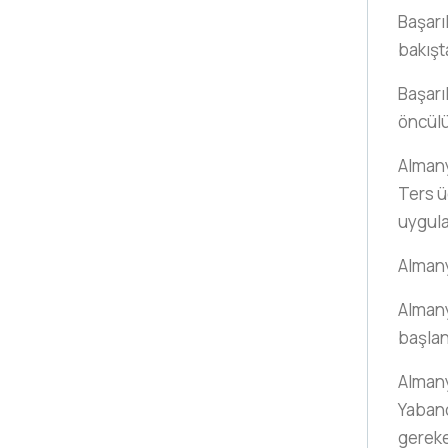
Başarıl
bakışt
Başarıl
öncülü
Almany
Ters 
uygula
Almany
Almany
başlan
Almany
Yabanc
gerek