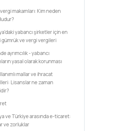
vergi makamları: Kim neden
ludur?
a'daki yabancı şirketler için en
 gümrük ve vergi vergileri
nde ayrımcılık - yabancı
nların yasal olarak korunması
llanımlı mallar ve ihracat
lleri: Lisanslar ne zaman
idir?
ret
a ve Türkiye arasında e-ticaret:
ar ve zorluklar