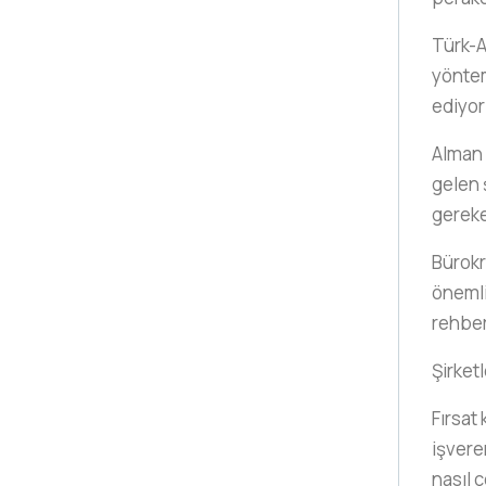
Türk-A
yöntem
ediyor
Alman 
gelen 
gerek
Bürokr
önemli
rehbe
Şirketl
Fırsat 
işveren
nasıl ç