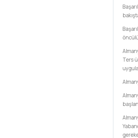
Başarıl
bakışt
Başarıl
öncülü
Almany
Ters 
uygula
Almany
Almany
başlan
Almany
Yabanc
gerek