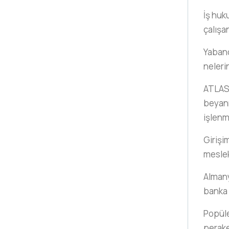
İş huk
çalışa
Yabancı
neleri
ATLAS
beyann
işlenm
Girişi
meslek 
Almanya
banka 
Popüle
perake