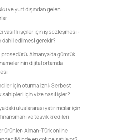
uku ve yurt dışından gelen
nlar
 vasıflı işçiler için iş sözleşmesi -
n dahil edilmesi gerekir?
 prosedürü: Almanya'da gümrük
amelerinin dijital ortamda
esi
mciler için oturma izni: Serbest
sahipleri için vize nasıl işler?
'daki uluslararası yatırımcılar için
finansmanı ve teşvik kredileri
r ürünler: Alman-Türk online
ndeciliğinde en çok ne satılıyor?