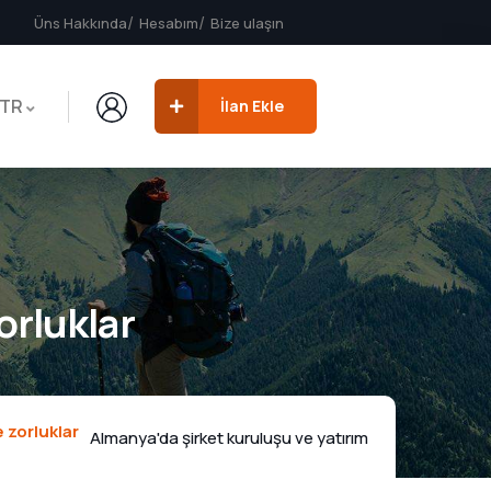
Üns Hakkında
Hesabım
Bize ulaşın
TR
İlan Ekle
orluklar
e zorluklar
Almanya'da şirket kuruluşu ve yatırım