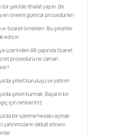
ı bir şekilde ithalat yapın: Bir
a en önemli gümrük prosedürleri
ı e-ticaret örnekleri: Bu şirketler
k ediyor
a üzerinden AB çapında ticaret:
ücret prosedürü ne zaman
nır?
a'da şirket kuruluşu ve yatırım
a'da şirket kurmak: Başarılı bir
gıç için rehberiniz
a'da bir işletme hesabı açmak:
ı yatırımcıların dikkat etmesi
enler