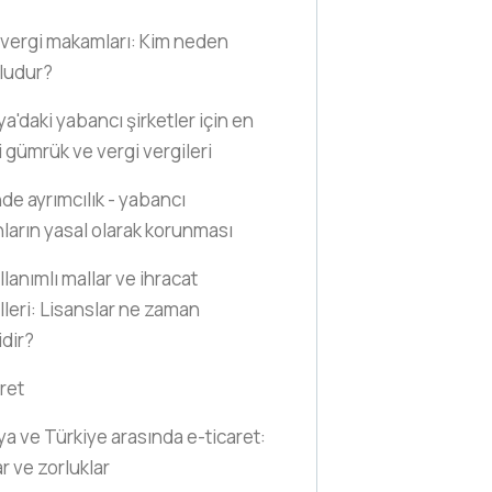
vergi makamları: Kim neden
ludur?
a'daki yabancı şirketler için en
 gümrük ve vergi vergileri
nde ayrımcılık - yabancı
nların yasal olarak korunması
llanımlı mallar ve ihracat
lleri: Lisanslar ne zaman
idir?
ret
a ve Türkiye arasında e-ticaret:
ar ve zorluklar