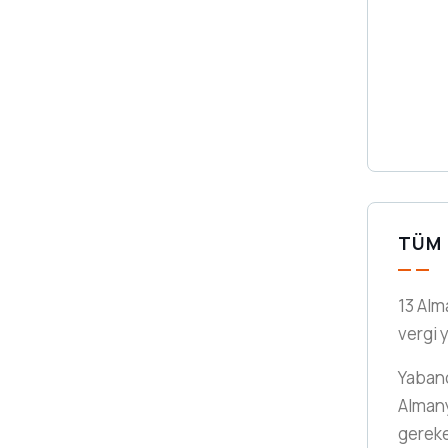
TÜM 
13 Alm
vergi 
Yabancı
Almany
gerek