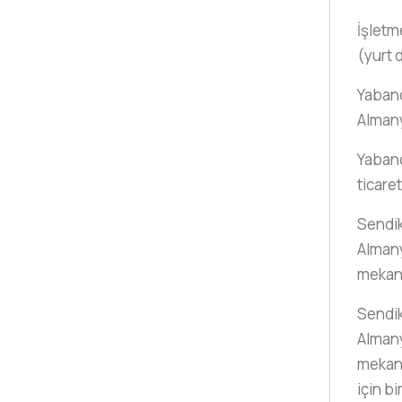
İşletm
(yurt d
Yabancı
Almany
Yabanc
ticaret
Sendika
Almany
mekani
Sendika
Almany
mekani
için bi