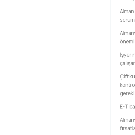
Alman 
sorum
Almany
önemli
İşyeri
çalışa
Çift ku
kontro
gerekl
E-Tica
Almany
fırsatl