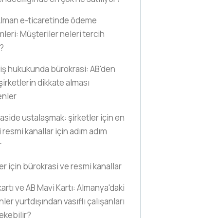
lman e-ticaretinde ödeme
leri: Müşteriler neleri tercih
?
iş hukukunda bürokrasi: AB'den
şirketlerin dikkate alması
enler
aside ustalaşmak: şirketler için en
 resmi kanallar için adım adım
r
er için bürokrasi ve resmi kanallar
kartı ve AB Mavi Kartı: Almanya'daki
ler yurtdışından vasıflı çalışanları
ekebilir?