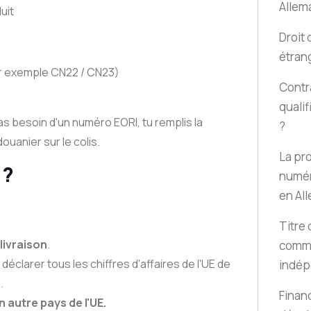
Allem
uit
Droit 
étran
ar exemple CN22 / CN23)
Contra
qualif
s besoin d'un numéro EORI, tu remplis la
?
ouanier sur le colis.
La pr
 ?
numér
en Al
Titre 
livraison
.
comme
 déclarer tous les chiffres d'affaires de l'UE de
indép
.
Finan
n autre pays de l'UE.