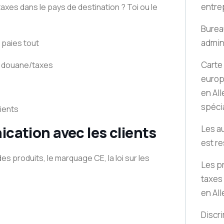
entre
 taxes dans le pays de destination ? Toi ou le
Burea
admin
paies tout
Carte
de douane/taxes
europ
en Al
spécia
lients
cation avec les clients
Les au
est r
s produits, le marquage CE, la loi sur les
Les p
taxes
en Al
Discri