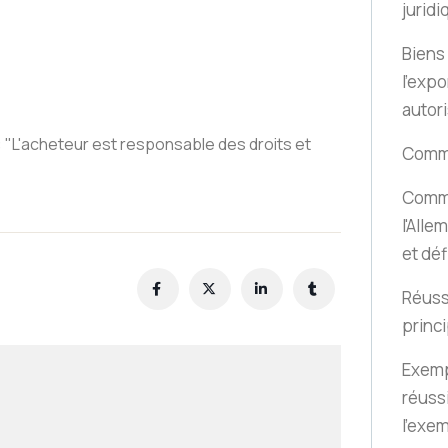
jurid
Biens
l'expo
autori
 : "L'acheteur est responsable des droits et
Comme
Comme
l'Alle
et déf
Réuss
princ
Exemp
réuss
l'exe