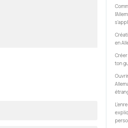
Commer
l'Alle
s'appl
Créat
en Al
Créer
ton g
Ouvri
Allem
étran
L'enr
expli
perso