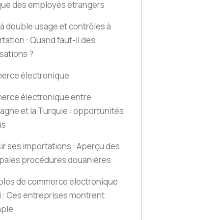
ique des employés étrangers
 à double usage et contrôles à
rtation : Quand faut-il des
sations ?
rce électronique
rce électronique entre
magne et la Turquie : opportunités
is
ir ses importations : Aperçu des
ipales procédures douanières
les de commerce électronique
i : Ces entreprises montrent
mple