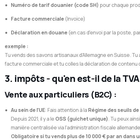
Numéro de tarif douanier (code SH)
pour chaque prod
Facture commerciale
(Invoice)
Déclaration en douane
(en cas d'envoi par la poste, p
exemple :
Tu vends des savons artisanaux d'Allemagne en Suisse. Tu a
facture commerciale et tu colles la déclaration de contenu d
3. impôts - qu'en est-il de la TVA
Vente aux particuliers (B2C) :
Au sein de l'UE
: Fais attention à la
Régime des seuils de 
Depuis 2021, il y a le
OSS (guichet unique)
. Tu peux ainsi
manière centralisée via l'administration fiscale allemande
Obligatoire si tu vends plus de 10 000 € par an dans u