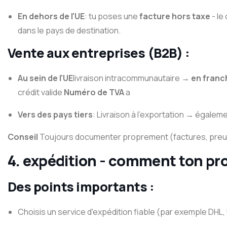
En dehors de l'UE
: tu poses une
facture hors taxe
- le
dans le pays de destination.
Vente aux entreprises (B2B) :
Au sein de l'UE
livraison intracommunautaire →
en franc
crédit valide
Numéro de TVA
a
Vers des pays tiers
: Livraison à l'exportation → égalem
Conseil
Toujours documenter proprement (factures, preuv
4. expédition - comment ton pro
Des points importants :
Choisis un service d'expédition fiable (par exemple DHL,