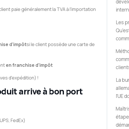
dével
 client paie généralement la TVA à l'importation
inter
Les pr
Qu'es
comme
hise d'impôt
si le client possède une carte de
Métho
comme
ent
en franchise d'impôt
client
es d'expédition) !
La bur
allema
duit arrive à bon port
l'UE 
Maîtri
étape 
 UPS, FedEx)
démar