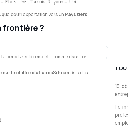
sse, États-Unis, Turquie, Royaume-Uni)
 que pour l'exportation vers un
Pays tiers
.
a frontière ?
, tu peux livrer librement - comme dans ton
TOU
 sur le chiffre d'affaires
Si tu vends à des
13. ob
entre
Permis
profe
)
emplo