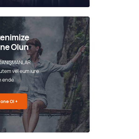
tenimize
ne Olun
DANIŞMANLAR
utem vel eum iure
h ende
one Ol +