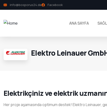
info@bosporus24.de
Facebook
ANA SAYFA
SAĞL
Elektro Leinauer Gmb
Elektrikçiniz ve elektrik uzmanı
Her proje aşamasında optimum destek! Elektro Leinauer, gerçe