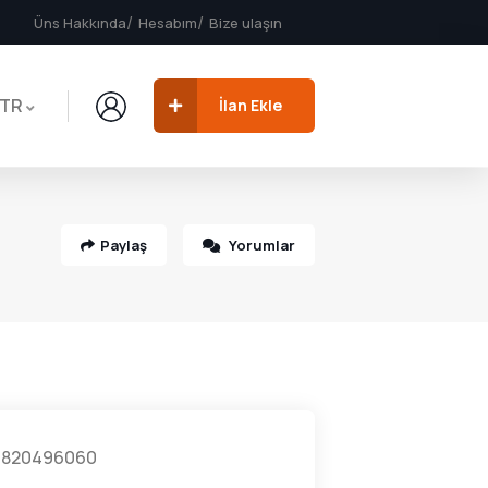
Üns Hakkında
Hesabım
Bize ulaşın
TR
İlan Ekle
Paylaş
Yorumlar
9820496060