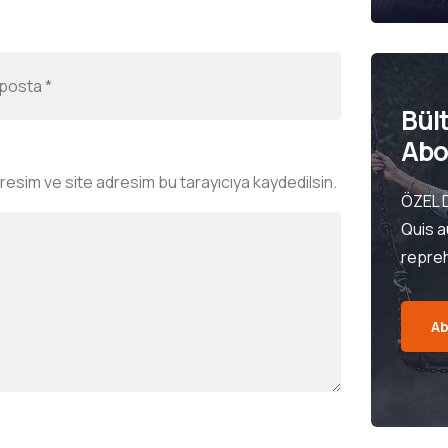
Bül
Abo
resim ve site adresim bu tarayıcıya kaydedilsin.
ÖZEL 
Quis a
repre
Ab