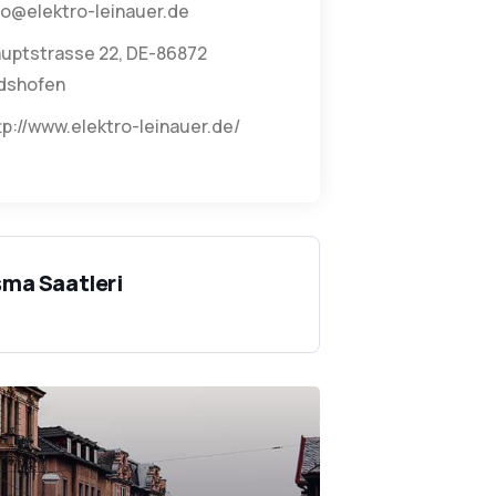
fo@elektro-leinauer.de
uptstrasse 22, DE-86872
dshofen
tp://www.elektro-leinauer.de/
şma Saatleri