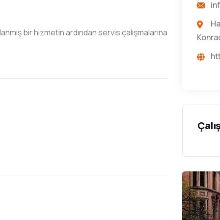
in
Ha
mış bir hizmetin ardından servis çalışmalarına
Konra
ht
Çalı