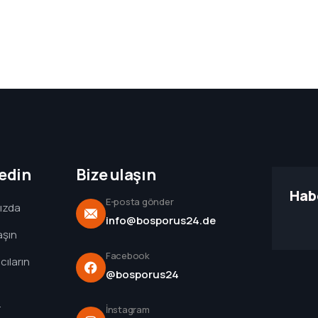
edin
Bize ulaşın
Hab
E-posta gönder
ızda
info@bosporus24.de
aşın
Facebook
cıların
@bosporus24
r
İnstagram