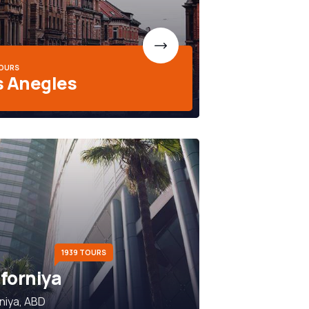
TOURS
s Anegles
1939 TOURS
iforniya
rniya, ABD