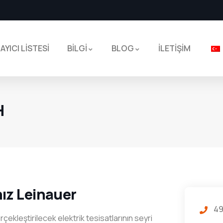
AYICI LİSTESİ
BİLGİ
BLOG
İLETİŞİM
H
nız Leinauer
4
kleştirilecek elektrik tesisatlarının seyri