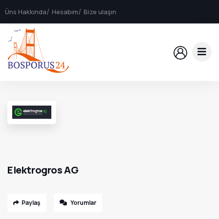
Üns Hakkında
Hesabım
Bize ulaşın
Elektrogros AG
Paylaş
Yorumlar