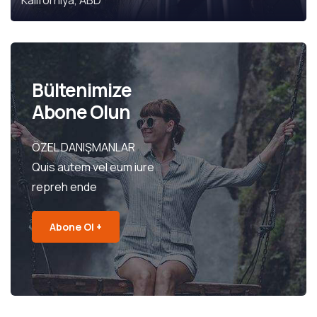
Kaliforniya, ABD
Bültenimize
Abone Olun
ÖZEL DANIŞMANLAR
Quis autem vel eum iure
repreh ende
Abone Ol +