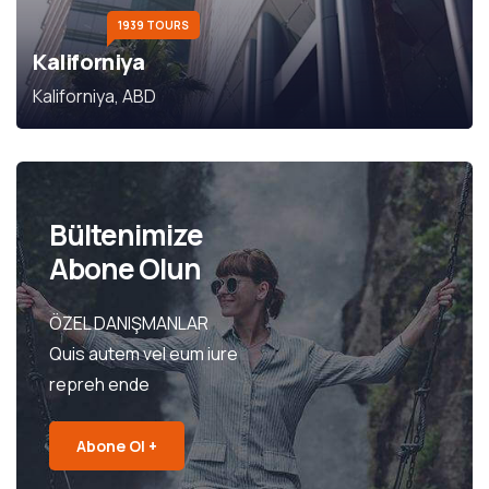
1939 TOURS
Kaliforniya
Kaliforniya, ABD
Bültenimize
Abone Olun
ÖZEL DANIŞMANLAR
Quis autem vel eum iure
repreh ende
Abone Ol +