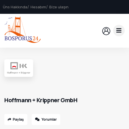
Üns Hakkında
Hesabım
Bize ulaşın
Hoffmann + Krippner GmbH
Paylaş
Yorumlar