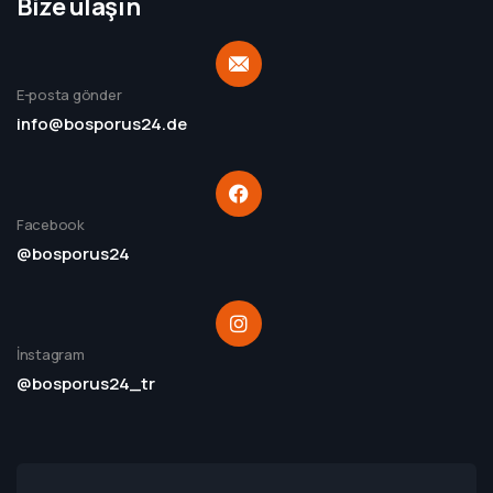
Bize ulaşın
E-posta gönder
info@bosporus24.de
Facebook
@bosporus24
İnstagram
@bosporus24_tr