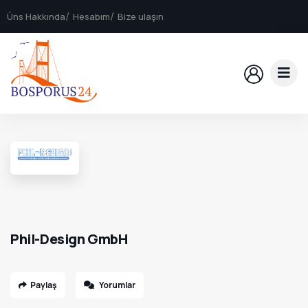
Üns Hakkında
Hesabım
Bize ulaşın
Phil-Design GmbH
Paylaş
Yorumlar