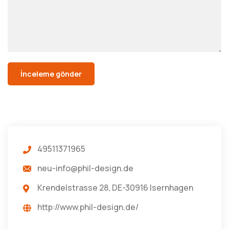
49511371965
neu-info@phil-design.de
Krendelstrasse 28, DE-30916 Isernhagen
http://www.phil-design.de/