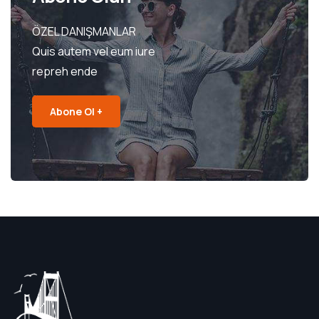
ÖZEL DANIŞMANLAR
Quis autem vel eum iure
repreh ende
Abone Ol +