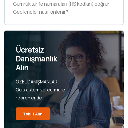
Gümrük tarife numaraları
(HS kodları)
doğru:
Gecikmeler nasıl önlenir?
Ücretsiz
Danışmanlık
Alın
ÖZEL DANIŞMANLAR
Quis autem vel eum iure
repreh ende
Teklif Alın