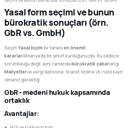
Seçimi Ve Bunun Bürokratik Sonuçları (örn. GbR Vs. GmbH)
Yasal form seçimi ve bunun
bürokratik sonuçları (örn.
GbR vs. GmbH)
Seçim
Yasal biçim
bir tanesi
en önemli
kararlar
Almanya'da bir şirket kurduğunuzda. Bu sadece
sorumluluğu değil, aynı zamanda
bürokratik çaba
hangi
Maliyetler
ve vergi dairesine, ticaret siciline vb. nasıl kayıt
olmanız gerektiği.
GbR - medeni hukuk kapsamında
ortaklık
Avantajlar:
Hızlı ve kolay kurulum