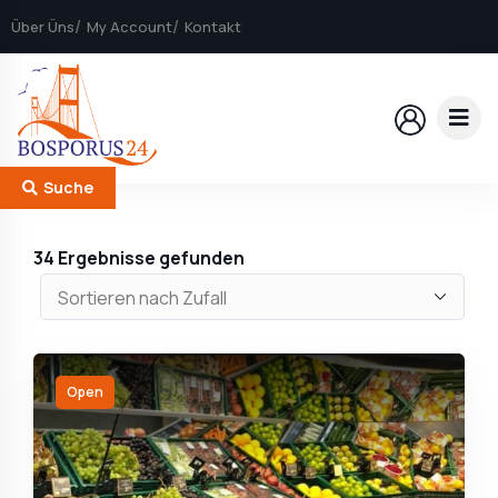
Über Üns
My Account
Kontakt
Suche
34
Ergebnisse gefunden
Open