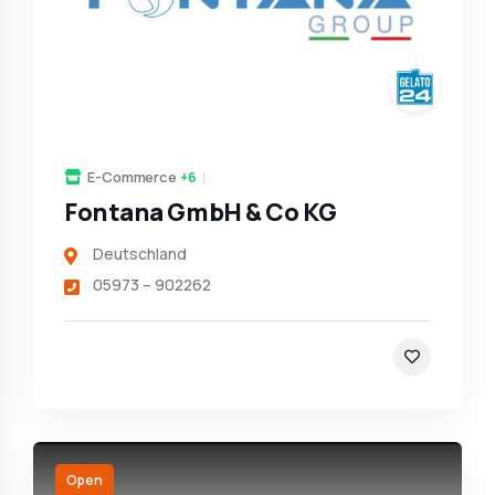
E-Commerce
+6
Fontana GmbH & Co KG
Deutschland
05973 – 902262
Open