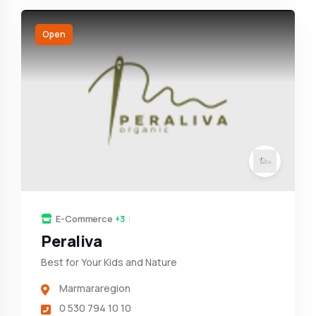
Open
E-Commerce
+3
Peraliva
Best for Your Kids and Nature
Marmararegion
0 530 794 10 10