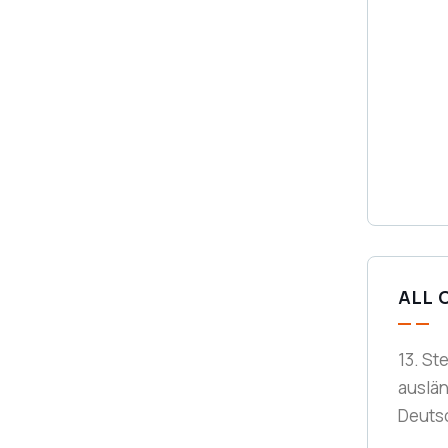
ALL 
13. St
auslä
Deuts