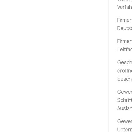
Verfa
Firmen
Deuts
Firmen
Leitfa
Gesch
eröffn
beach
Gewer
Schrit
Ausla
Gewer
Unter