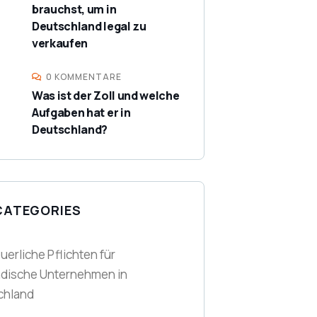
brauchst, um in
Deutschland legal zu
verkaufen
0 KOMMENTARE
Was ist der Zoll und welche
Aufgaben hat er in
Deutschland?
CATEGORIES
euerliche Pflichten für
ndische Unternehmen in
chland