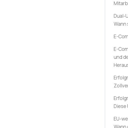
Mitarb
Dual-U
Wann 
E-Co
E-Com
und de
Herau
Erfolg
Zollve
Erfolg
Diese
EU-wei
Wann g