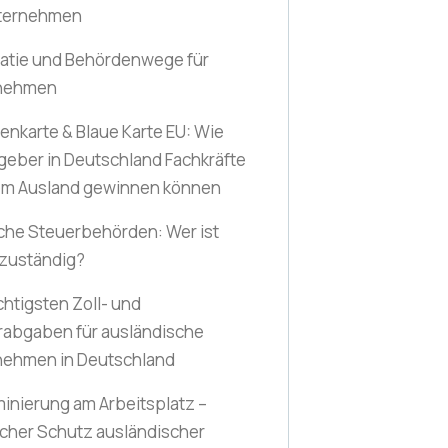
nternehmen
ratie und Behördenwege für
nehmen
nkarte & Blaue Karte EU: Wie
geber in Deutschland Fachkräfte
em Ausland gewinnen können
che Steuerbehörden: Wer ist
 zuständig?
chtigsten Zoll- und
rabgaben für ausländische
nehmen in Deutschland
minierung am Arbeitsplatz –
icher Schutz ausländischer