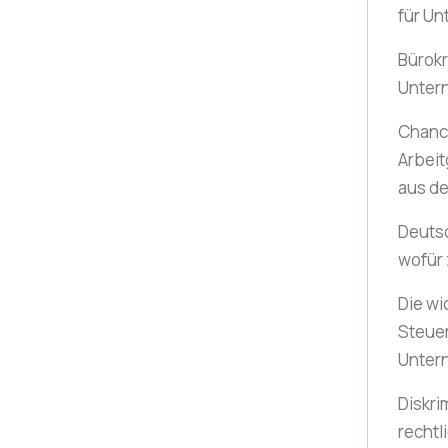
für U
Bürok
Unter
Chance
Arbeit
aus d
Deuts
wofür
Die wi
Steue
Unter
Diskri
rechtl