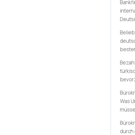
Bankfi
intern
Deuts
Belieb
deuts
beste
Bezah
türki
bevor
Bürokr
Was U
müss
Bürokr
durch