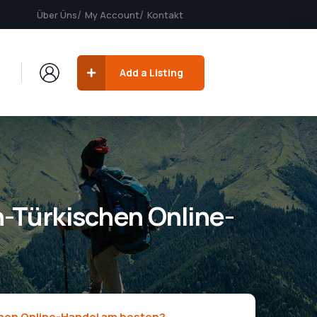
Über Üns
My Account
Kontakt
Add a Listing
h-Türkischen Online-
schen Online-Handel am besten?