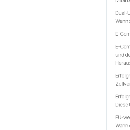
Mitarb
Dual-U
Wann 
E-Co
E-Com
und de
Herau
Erfolg
Zollve
Erfolg
Diese
EU-wei
Wann g