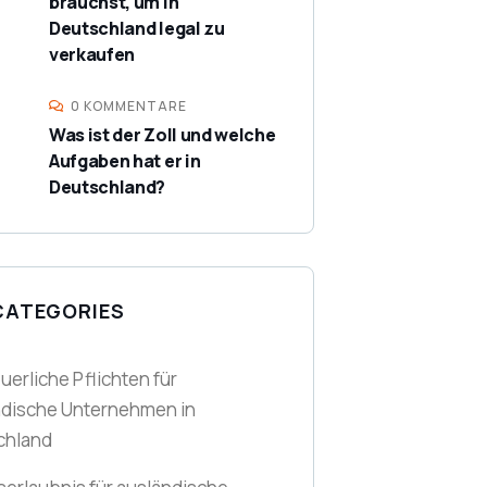
brauchst, um in
Deutschland legal zu
verkaufen
0 KOMMENTARE
Was ist der Zoll und welche
Aufgaben hat er in
Deutschland?
CATEGORIES
euerliche Pflichten für
ndische Unternehmen in
chland