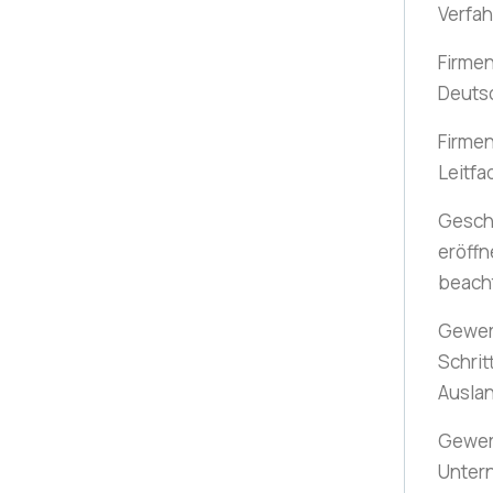
Verfa
Firmen
Deuts
Firmen
Leitfa
Gesch
eröffn
beach
Gewer
Schrit
Ausla
Gewer
Unter