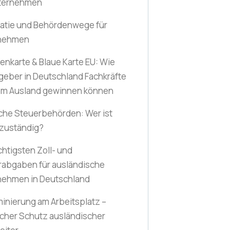
nternehmen
ratie und Behördenwege für
nehmen
nkarte & Blaue Karte EU: Wie
geber in Deutschland Fachkräfte
em Ausland gewinnen können
che Steuerbehörden: Wer ist
 zuständig?
chtigsten Zoll- und
rabgaben für ausländische
nehmen in Deutschland
minierung am Arbeitsplatz –
icher Schutz ausländischer