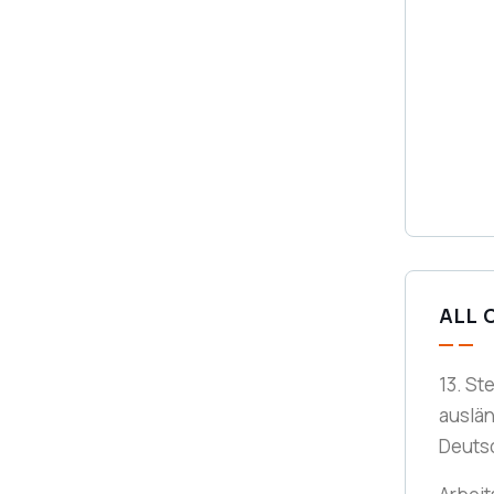
ALL 
13. St
auslä
Deuts