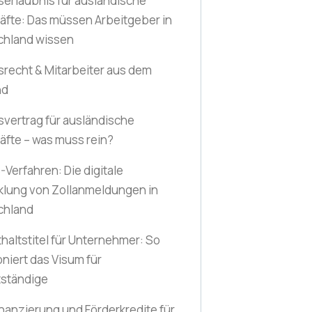
serlaubnis für ausländische
äfte: Das müssen Arbeitgeber in
chland wissen
srecht & Mitarbeiter aus dem
nd
svertrag für ausländische
äfte – was muss rein?
Verfahren: Die digitale
klung von Zollanmeldungen in
chland
haltstitel für Unternehmer: So
oniert das Visum für
tständige
nanzierung und Förderkredite für