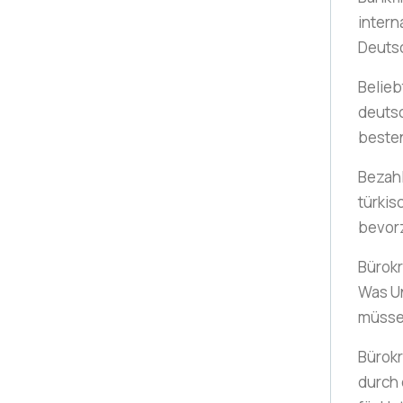
intern
Deuts
Belieb
deuts
beste
Bezah
türki
bevor
Bürokr
Was U
müss
Bürokr
durch