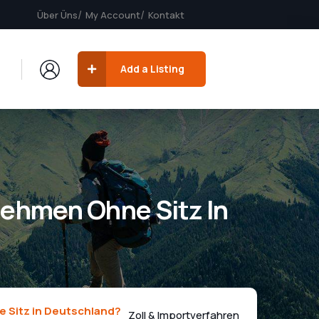
Über Üns
My Account
Kontakt
Add a Listing
nehmen Ohne Sitz In
e Sitz in Deutschland?
Zoll & Importverfahren