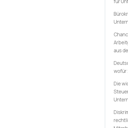
für U
Bürok
Unter
Chance
Arbeit
aus d
Deuts
wofür
Die wi
Steue
Unter
Diskri
rechtl