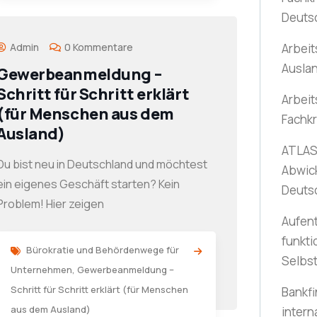
Deuts
Admin
0 Kommentare
Arbeit
Ausla
Gewerbeanmeldung –
Schritt für Schritt erklärt
Arbeit
(für Menschen aus dem
Fachkr
Ausland)
ATLAS-
Du bist neu in Deutschland und möchtest
Abwic
ein eigenes Geschäft starten? Kein
Deuts
Problem! Hier zeigen
Aufent
funkti
Bürokratie und Behördenwege für
Selbs
Unternehmen
,
Gewerbeanmeldung –
Schritt für Schritt erklärt (für Menschen
Bankfi
aus dem Ausland)
intern