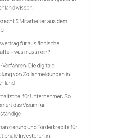
chland wissen
srecht & Mitarbeiter aus dem
nd
svertrag für ausländische
äfte – was muss rein?
Verfahren: Die digitale
klung von Zollanmeldungen in
chland
haltstitel für Unternehmer: So
oniert das Visum für
tständige
nanzierung und Förderkredite für
ationale Investoren in