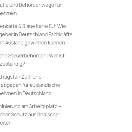
ratie und Behördenwege für
nehmen
nkarte & Blaue Karte EU: Wie
geber in Deutschland Fachkräfte
em Ausland gewinnen können
che Steuerbehörden: Wer ist
 zuständig?
chtigsten Zoll- und
rabgaben für ausländische
nehmen in Deutschland
minierung am Arbeitsplatz –
icher Schutz ausländischer
eiter