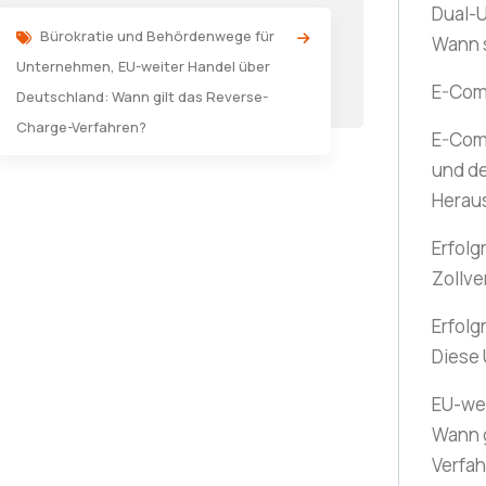
Dual-U
Bürokratie und Behördenwege für
Wann 
Unternehmen
,
EU-weiter Handel über
E-Co
Deutschland: Wann gilt das Reverse-
Charge-Verfahren?
E-Com
und de
Herau
Erfolg
Zollve
Erfolg
Diese
EU-wei
Wann g
Verfa