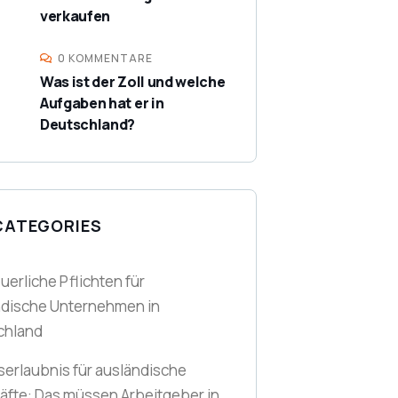
verkaufen
0 KOMMENTARE
Was ist der Zoll und welche
Aufgaben hat er in
Deutschland?
CATEGORIES
euerliche Pflichten für
ndische Unternehmen in
chland
serlaubnis für ausländische
äfte: Das müssen Arbeitgeber in