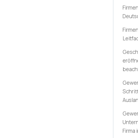
Firmen
Deuts
Firmen
Leitfa
Gesch
eröffn
beach
Gewer
Schrit
Ausla
Gewer
Unter
Firma 