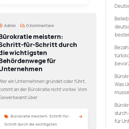
Deuts
Belieb
Admin
0 Kommentare
deuts
beste
Bürokratie meistern:
Schritt-für-Schritt durch
Bezah
die wichtigsten
türki
Behördenwege für
bevor
Unternehmen
Bürokr
Wer ein Unternehmen gründet oder führt,
Was U
kommt an der Bürokratie nicht vorbei. Vom
müss
Gewerbeamt über
Bürokr
durch
Bürokratie meistern: Schritt-für-
für U
Schritt durch die wichtigsten