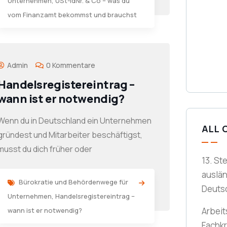
Unternehmen
,
USt-IdNr. & Co – was du
vom Finanzamt bekommst und brauchst
Admin
0 Kommentare
Handelsregistereintrag –
wann ist er notwendig?
Wenn du in Deutschland ein Unternehmen
ALL 
gründest und Mitarbeiter beschäftigst,
musst du dich früher oder
13. St
auslä
Bürokratie und Behördenwege für
Deuts
Unternehmen
,
Handelsregistereintrag –
Arbeit
wann ist er notwendig?
Fachkr