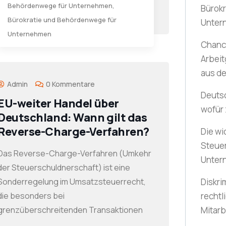
Behördenwege für Unternehmen
,
Bürok
Bürokratie und Behördenwege für
Unter
Unternehmen
Chance
Arbeit
aus d
Admin
0 Kommentare
Deuts
EU-weiter Handel über
wofür
Deutschland: Wann gilt das
Reverse-Charge-Verfahren?
Die wi
Steue
Das Reverse-Charge-Verfahren (Umkehr
Unter
der Steuerschuldnerschaft) ist eine
Sonderregelung im Umsatzsteuerrecht,
Diskri
die besonders bei
rechtl
grenzüberschreitenden Transaktionen
Mitarb