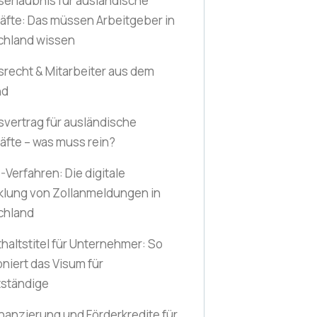
serlaubnis für ausländische
äfte: Das müssen Arbeitgeber in
chland wissen
srecht & Mitarbeiter aus dem
nd
svertrag für ausländische
äfte – was muss rein?
Verfahren: Die digitale
klung von Zollanmeldungen in
chland
haltstitel für Unternehmer: So
oniert das Visum für
tständige
nanzierung und Förderkredite für