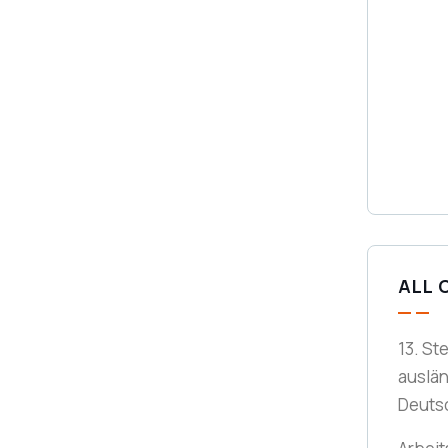
ALL 
13. St
auslä
Deuts