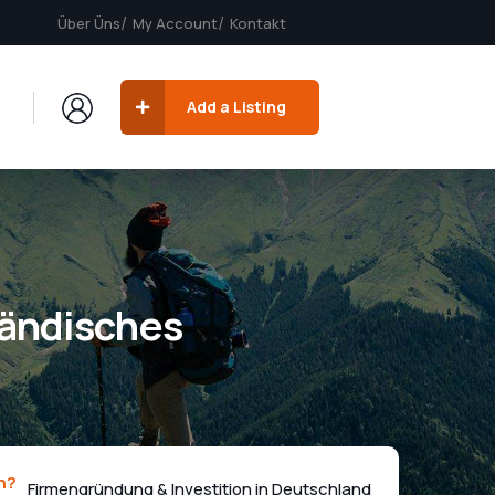
Über Üns
My Account
Kontakt
Add a Listing
ländisches
n?
Firmengründung & Investition in Deutschland