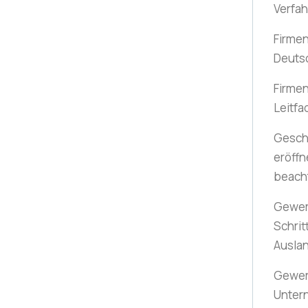
Verfa
Firmen
Deuts
Firmen
Leitfa
Gesch
eröffn
beach
Gewer
Schrit
Ausla
Gewer
Unter