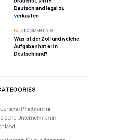
brauchst, um in
Deutschland legal zu
verkaufen
0 KOMMENTARE
Was ist der Zoll und welche
Aufgaben hat er in
Deutschland?
CATEGORIES
euerliche Pflichten für
ndische Unternehmen in
chland