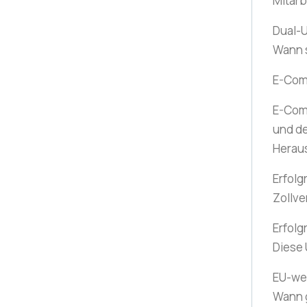
Mitarb
Dual-U
Wann 
E-Co
E-Com
und de
Herau
Erfolg
Zollve
Erfolg
Diese
EU-wei
Wann g