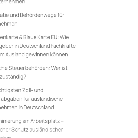
nternehmen
ratie und Behördenwege für
nehmen
nkarte & Blaue Karte EU: Wie
geber in Deutschland Fachkräfte
em Ausland gewinnen können
che Steuerbehörden: Wer ist
 zuständig?
chtigsten Zoll- und
rabgaben für ausländische
nehmen in Deutschland
minierung am Arbeitsplatz –
icher Schutz ausländischer