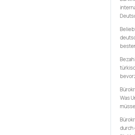
intern
Deuts
Belieb
deuts
beste
Bezah
türki
bevor
Bürokr
Was U
müss
Bürokr
durch