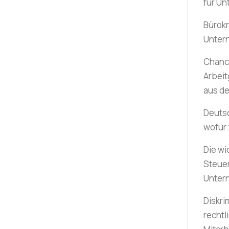
für U
Bürok
Unter
Chance
Arbeit
aus d
Deuts
wofür
Die wi
Steue
Unter
Diskri
rechtl