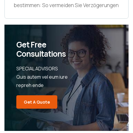
bestimmen: So vermeiden Sie Verzögerungen
Get Free
Consultations
SPECIAL ADVISORS
Quis autem vel eum iure
repreh ende
Get A Quote