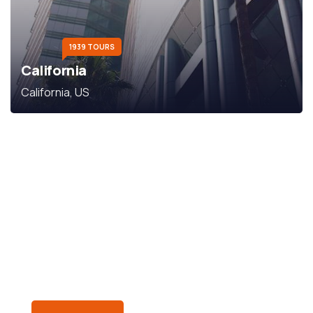
1939 TOURS
California
California, US
Subscribe Our
Newsletter
SPECIAL ADVISORS
Quis autem vel eum iure
repreh ende