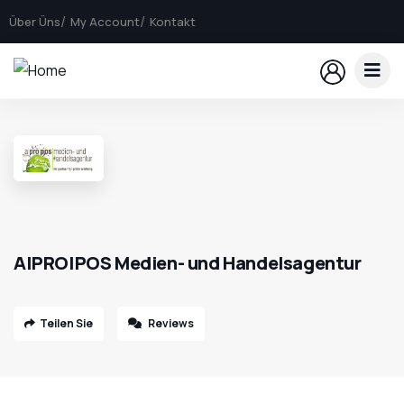
Über Üns
My Account
Kontakt
A|PRO|POS Medien- und Handelsagentur
Teilen Sie
Reviews