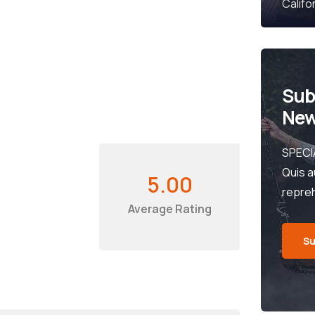
Califo
Sub
New
SPECI
Quis a
5.00
repre
Average Rating
Su