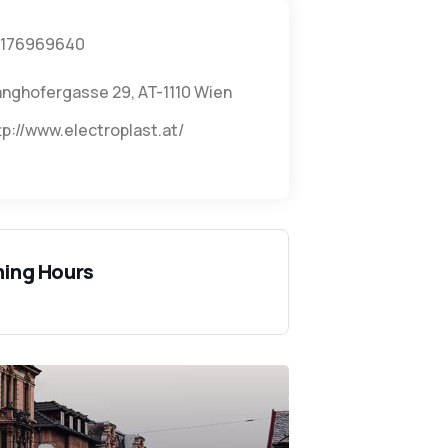
176969640
nghofergasse 29, AT-1110 Wien
tp://www.electroplast.at/
ing Hours