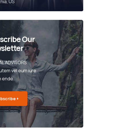
rnia, US
scribe Our
sletter
AL ADVISORS
utem vel eum iure
h ende
bscribe +