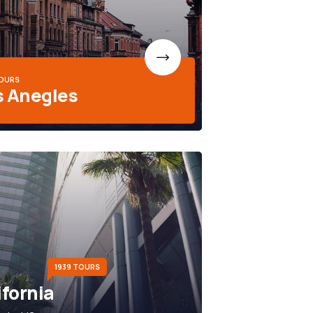
TOURS
s Anegles
1939 TOURS
ifornia