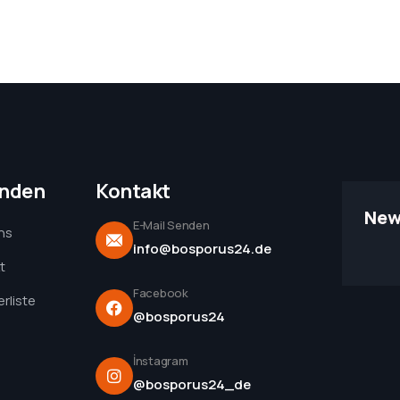
unden
Kontakt
New
E-Mail Senden
ns
info@bosporus24.de
t
Facebook
rliste
@bosporus24
İnstagram
@bosporus24_de