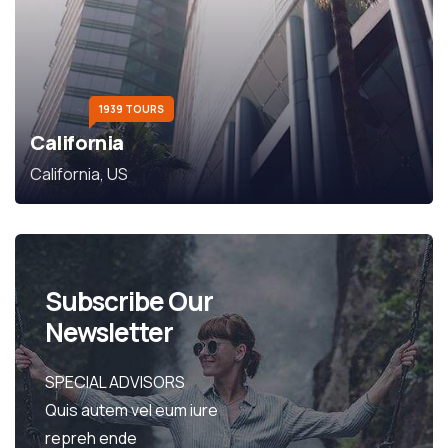
1939 TOURS
California
California, US
Subscribe Our
Newsletter
SPECIAL ADVISORS
Quis autem vel eum iure
repreh ende