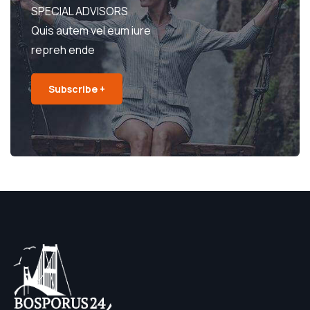
SPECIAL ADVISORS
Quis autem vel eum iure
repreh ende
Subscribe +