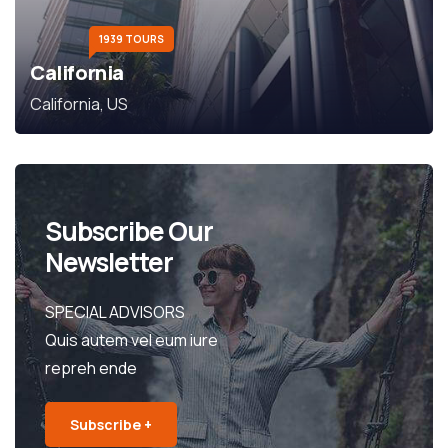
1939 TOURS
California
California, US
Subscribe Our
Newsletter
SPECIAL ADVISORS
Quis autem vel eum iure
repreh ende
Subscribe +