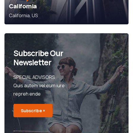
California
California, US
Subscribe Our
Newsletter
SPECIAL ADVISORS
Quis autem vel eum iure
repreh ende
Subscribe +