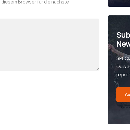
 diesem Browser für die nächste
Sub
New
SPECI
Quis a
repre
Su