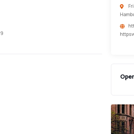
Fr
Hamb
ht
99
https
Open