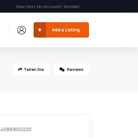
Über Üns
My Account
Kontakt
Add a Listing
Teilen Sie
Reviews
40881650220