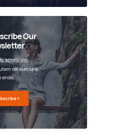
scribe Our
sletter
AL ADVISORS
utem vel eum iure
h ende
bscribe +