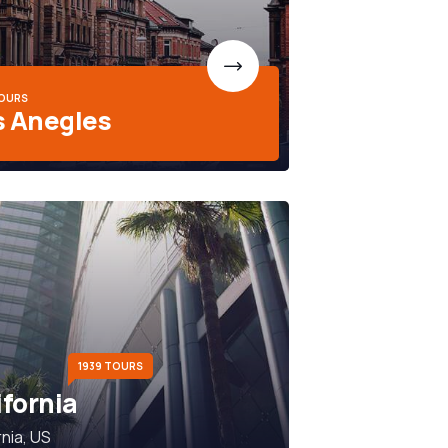
TOURS
s Anegles
1939 TOURS
ifornia
rnia, US