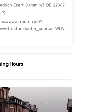
iedrich-Ebert-Damm 143, DE-22047
urg
tps://www.treston.de/?
www.treston.deutm_source=WLW
ing Hours