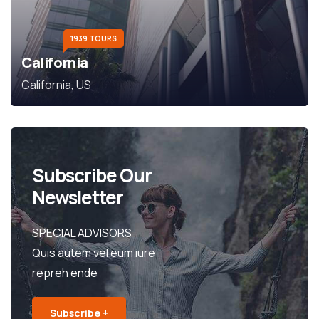
1939 TOURS
California
California, US
Subscribe Our
Newsletter
SPECIAL ADVISORS
Quis autem vel eum iure
repreh ende
Subscribe +