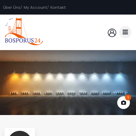
Über Üns
My Account
Kontakt
1