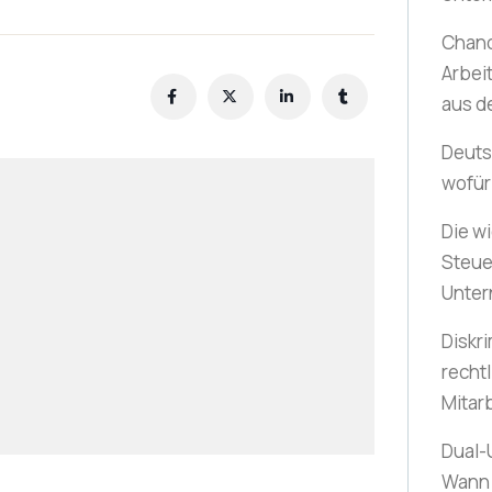
Chanc
Arbei
aus d
Deuts
wofür
Die wi
Steue
Unter
Diskr
recht
Mitar
Dual-
Wann 