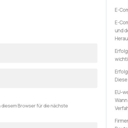
E-Co
E-Com
und d
Herau
Erfolg
wicht
Erfol
Diese
EU-we
Wann 
 diesem Browser für die nächste
Verfa
Firme