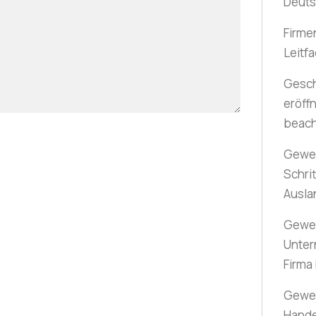
Deuts
Firme
Leitfa
Gesch
eröff
beac
Gewer
Schrit
Ausla
Gewer
Unter
Firma
Gewe
Hande