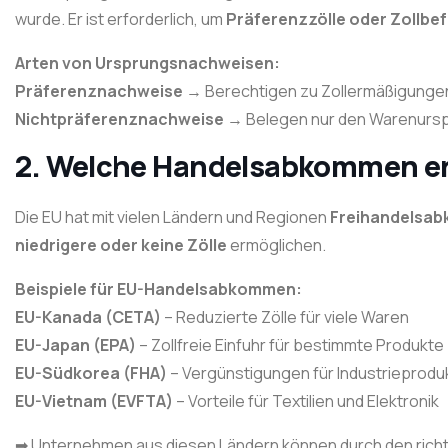
wurde. Er ist erforderlich, um
Präferenzzölle oder Zollbe
Arten von Ursprungsnachweisen:
Präferenznachweise
→ Berechtigen zu Zollermäßigung
Nichtpräferenznachweise
→ Belegen nur den Warenursp
2. Welche Handelsabkommen erm
Die EU hat mit vielen Ländern und Regionen
Freihandelsa
niedrigere oder keine Zölle
ermöglichen.
Beispiele für EU-Handelsabkommen:
EU-Kanada (CETA)
– Reduzierte Zölle für viele Waren
EU-Japan (EPA)
– Zollfreie Einfuhr für bestimmte Produkte
EU-Südkorea (FHA)
– Vergünstigungen für Industrieprodu
EU-Vietnam (EVFTA)
– Vorteile für Textilien und Elektronik
➡ Unternehmen aus diesen Ländern können durch den rich