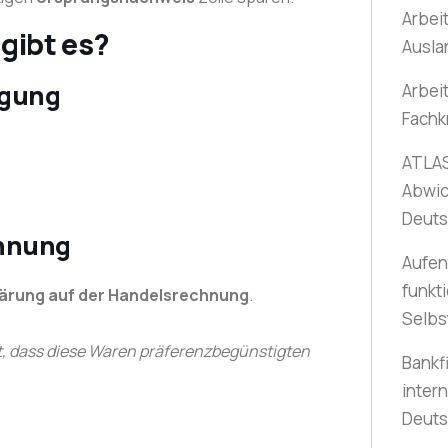
Arbei
gibt es?
Ausla
igung
Arbei
Fachk
ATLAS
Abwic
Deuts
chnung
Aufen
funkti
lärung auf der Handelsrechnung
.
Selbs
rt, dass diese Waren präferenzbegünstigten
Bankf
intern
Deuts