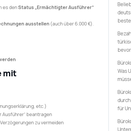
Belie
nn es den
Status „Ermächtigter Ausführer“
deuts
best
echnungen ausstellen
(auch über 6.000 €).
Bezah
türki
bevo
 werden
Bürok
 mit
Was U
müss
Bürokr
durch
nungserklärung, etc.)
für U
er Ausführer“ beantragen
Bürok
um Verzögerungen zu vermeiden
Unte