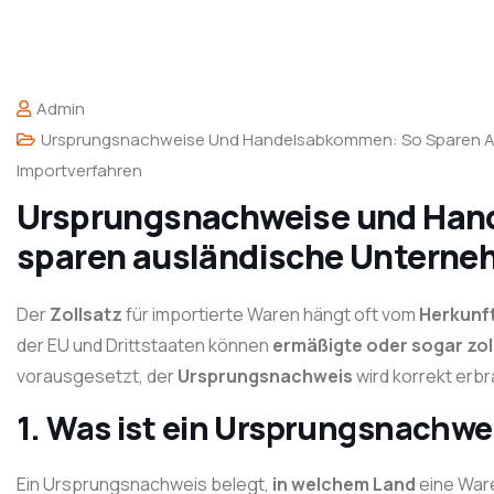
Admin
Ursprungsnachweise Und Handelsabkommen: So Sparen A
Importverfahren
Ursprungsnachweise und Ha
sparen ausländische Unterne
Der
Zollsatz
für importierte Waren hängt oft vom
Herkunf
der EU und Drittstaaten können
ermäßigte oder sogar zol
vorausgesetzt, der
Ursprungsnachweis
wird korrekt erbr
1. Was ist ein Ursprungsnachwe
Ein Ursprungsnachweis belegt,
in welchem Land
eine Ware