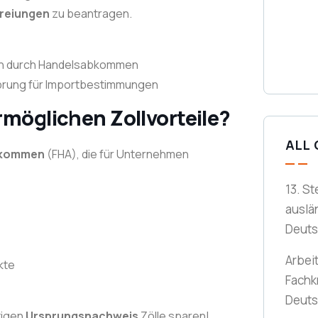
freiungen
zu beantragen.
en durch Handelsabkommen
rung für Importbestimmungen
öglichen Zollvorteile?
ALL
bkommen
(FHA), die für Unternehmen
13. St
auslä
Deuts
Arbei
kte
Fachk
Deuts
tigen
Ursprungsnachweis
Zölle sparen!