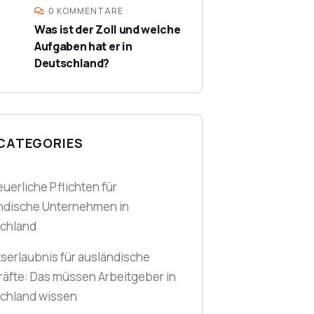
0 KOMMENTARE
Was ist der Zoll und welche
Aufgaben hat er in
Deutschland?
 CATEGORIES
euerliche Pflichten für
ndische Unternehmen in
chland
tserlaubnis für ausländische
räfte: Das müssen Arbeitgeber in
chland wissen